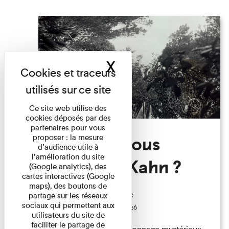
X
Masquer le band
Ce site web utilise des
cookies déposés par des
partenaires pour vous
Qui êtes-vous
proposer : la mesure
d’audience utile à
l’amélioration du site
Monsieur Kahn ?
(Google analytics), des
cartes interactives (Google
maps), des boutons de
Exposition permanente
partage sur les réseaux
sociaux qui permettent aux
Du 15/08/2026 au 15/08/2026
utilisateurs du site de
faciliter le partage de