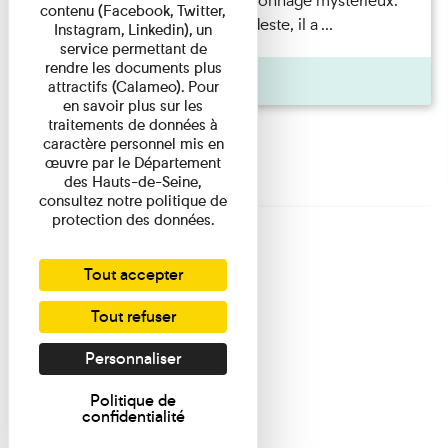
Albert Kahn est un personnage mystérieux.
contenu (Facebook, Twitter,
Banquier d'origine modeste, il a ...
Instagram, Linkedin), un
service permettant de
rendre les documents plus
Agenda
attractifs (Calameo). Pour
en savoir plus sur les
traitements de données à
caractère personnel mis en
œuvre par le Département
des Hauts-de-Seine,
consultez notre politique de
protection des données.
Tout accepter
Tout refuser
Personnaliser
Politique de
confidentialité