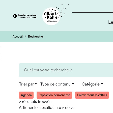
Le
Accueil
Recherche
Cookies et traceurs utilisés sur ce site
Aller
Aller
au
à
contenu
la
recherche
Trier par
Type de contenu
Catégorie
Agenda
Exposition permanente
Enlever tous les filtres
2 résultats trouvés
Afficher les résultats 1 à 2 de 2.