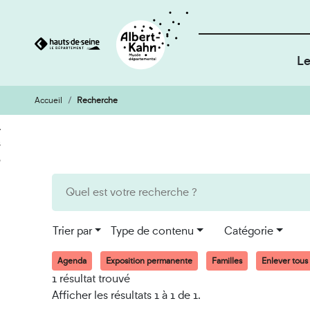
Le
Accueil
Recherche
Cookies et traceurs utilisés sur ce site
Aller
Aller
au
à
contenu
la
recherche
Trier par
Type de contenu
Catégorie
Agenda
Exposition permanente
Familles
Enlever tous l
1 résultat trouvé
Afficher les résultats 1 à 1 de 1.