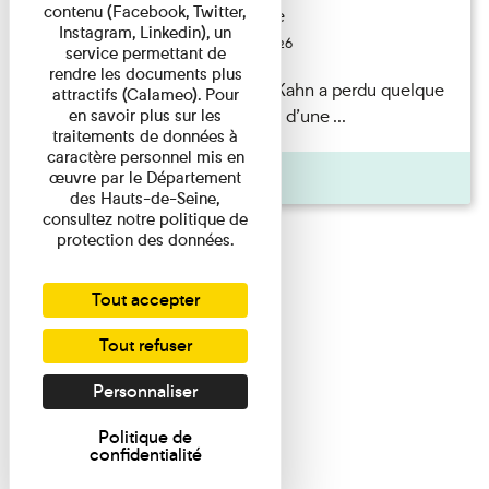
contenu (Facebook, Twitter,
Exposition permanente
Instagram, Linkedin), un
Du 15/08/2026 au 15/08/2026
service permettant de
rendre les documents plus
Il semblerait qu’Albert Kahn a perdu quelque
attractifs (Calameo). Pour
chose... Accompagnés d’une ...
en savoir plus sur les
traitements de données à
caractère personnel mis en
Agenda
œuvre par le Département
des Hauts-de-Seine,
consultez notre politique de
protection des données.
Tout accepter
Tout refuser
Personnaliser
Politique de
confidentialité