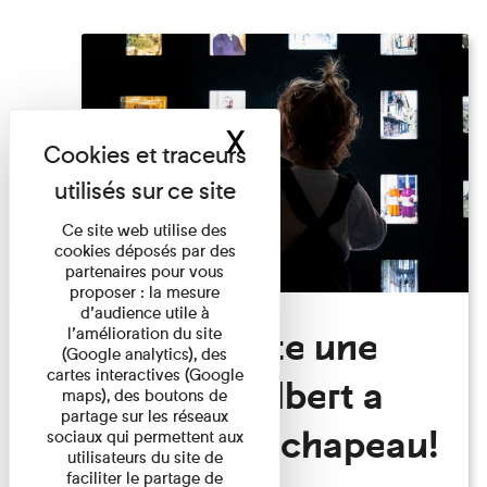
X
Masquer le band
Ce site web utilise des
cookies déposés par des
partenaires pour vous
proposer : la mesure
d’audience utile à
Visite Toute une
l’amélioration du site
(Google analytics), des
cartes interactives (Google
histoire: Albert a
maps), des boutons de
partage sur les réseaux
perdu son chapeau!
sociaux qui permettent aux
utilisateurs du site de
faciliter le partage de