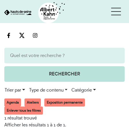
Cookies et traceurs utilisés sur ce site
Aller
Aller
au
à
contenu
la
recherche
RECHERCHER
Trier par
Type de contenu
Catégorie
Agenda
Ateliers
Exposition permanente
Enlever tous les filtres
1 résultat trouvé
Afficher les résultats 1 à 1 de 1.