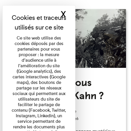
X
Masquer le band
Ce site web utilise des
cookies déposés par des
partenaires pour vous
proposer : la mesure
d’audience utile à
l’amélioration du site
(Google analytics), des
cartes interactives (Google
Qui êtes-vous
maps), des boutons de
partage sur les réseaux
Monsieur Kahn ?
sociaux qui permettent aux
utilisateurs du site de
faciliter le partage de
contenu (Facebook, Twitter,
Exposition permanente
Instagram, Linkedin), un
Du 15/08/2026 au 15/08/2026
service permettant de
rendre les documents plus