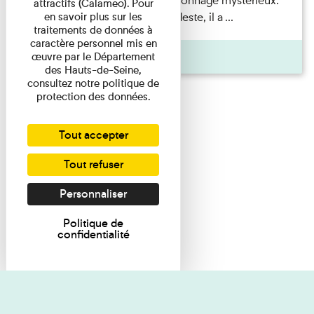
Albert Kahn est un personnage mystérieux.
attractifs (Calameo). Pour
Banquier d'origine modeste, il a ...
en savoir plus sur les
traitements de données à
caractère personnel mis en
Agenda
œuvre par le Département
des Hauts-de-Seine,
consultez notre politique de
protection des données.
Tout accepter
Tout refuser
Personnaliser
Politique de
confidentialité