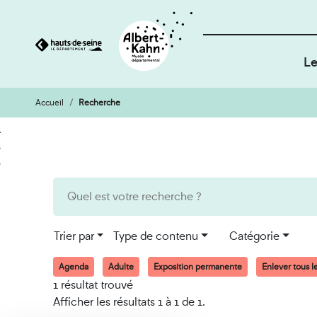
Le
Accueil
Recherche
Cookies et traceurs utilisés sur ce site
Aller
Aller
au
à
contenu
la
recherche
Trier par
Type de contenu
Catégorie
Agenda
Adulte
Exposition permanente
Enlever tous le
1 résultat trouvé
Afficher les résultats 1 à 1 de 1.