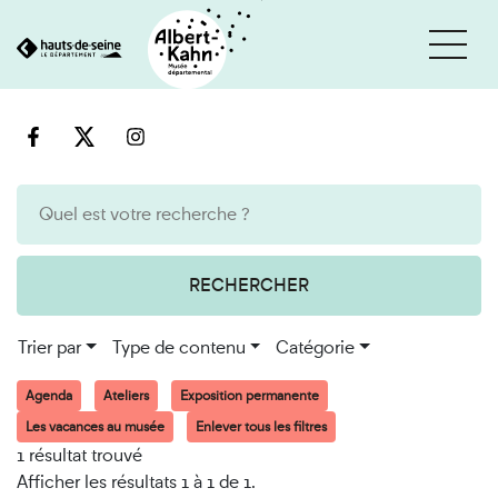
Cookies et traceurs utilisés sur ce site
Aller
Aller
au
à
contenu
la
recherche
RECHERCHER
Trier par
Type de contenu
Catégorie
Agenda
Ateliers
Exposition permanente
Les vacances au musée
Enlever tous les filtres
1 résultat trouvé
Afficher les résultats 1 à 1 de 1.