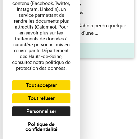
contenu (Facebook, Twitter,
Exposition permanente
Instagram, Linkedin), un
Du 15/08/2026 au 15/08/2026
service permettant de
rendre les documents plus
Il semblerait qu’Albert Kahn a perdu quelque
attractifs (Calameo). Pour
chose... Accompagnés d’une ...
en savoir plus sur les
traitements de données à
caractère personnel mis en
Agenda
œuvre par le Département
des Hauts-de-Seine,
consultez notre politique de
protection des données.
Tout accepter
Tout refuser
Personnaliser
Politique de
confidentialité