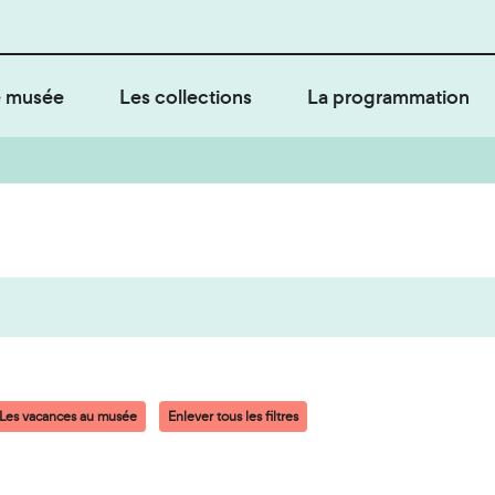
 musée
Les collections
La programmation
Les vacances au musée
Enlever tous les filtres