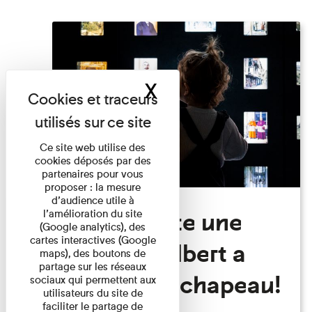
X
Masquer le band
Ce site web utilise des
cookies déposés par des
partenaires pour vous
proposer : la mesure
d’audience utile à
Visite Toute une
l’amélioration du site
(Google analytics), des
cartes interactives (Google
histoire: Albert a
maps), des boutons de
partage sur les réseaux
perdu son chapeau!
sociaux qui permettent aux
utilisateurs du site de
faciliter le partage de