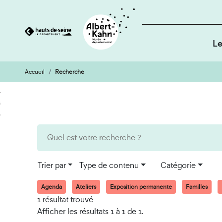
Le
Accueil
Recherche
Cookies et traceurs utilisés sur ce site
Aller
Aller
au
à
contenu
la
recherche
Trier par
Type de contenu
Catégorie
Agenda
Ateliers
Exposition permanente
Familles
1 résultat trouvé
Afficher les résultats 1 à 1 de 1.