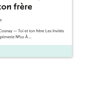
ton frère
e
Cosnay — Toi et ton frère Les Invités
primerie n°10 À ...