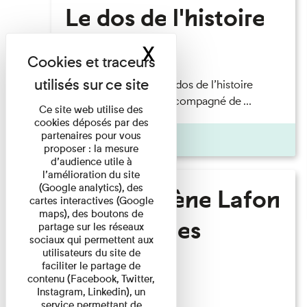
Le dos de l'histoire
X
Masquer le band
Lecture
Philippe Artières — Le dos de l’histoire
Lecture par l’auteur accompagné de ...
Ce site web utilise des
cookies déposés par des
partenaires pour vous
Pages
proposer : la mesure
d’audience utile à
l’amélioration du site
(Google analytics), des
Marie-Hélène Lafon
cartes interactives (Google
maps), des boutons de
- Où sont les
partage sur les réseaux
sociaux qui permettent aux
hommes ?
utilisateurs du site de
faciliter le partage de
contenu (Facebook, Twitter,
Instagram, Linkedin), un
Lecture
service permettant de