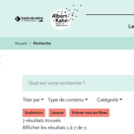
Le
Accueil
Recherche
Cookies et traceurs utilisés sur ce site
Aller
Aller
au
à
contenu
la
recherche
Trier par
Type de contenu
Catégorie
Auditorium
Lecture
Enlever tous les filtres
7 résultats trouvés
Afficher les résultats 1 à 7 de 7.