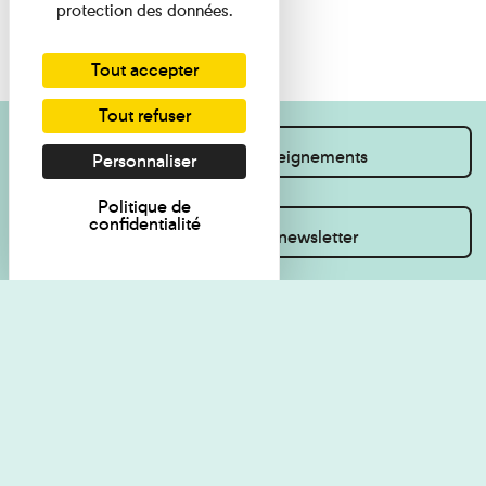
protection des données.
Tout accepter
Tout refuser
Je souhaite des renseignements
Personnaliser
Politique de
confidentialité
Inscrivez-vous à la newsletter
Règlement de visite
Politique de
confidentialité
Contact
Accessibilité : non
Plan du site