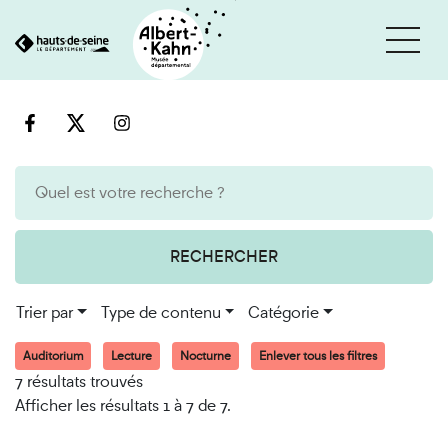
Cookies et traceurs utilisés sur ce site
Aller
Aller
au
à
contenu
la
recherche
RECHERCHER
Trier par
Type de contenu
Catégorie
Auditorium
Lecture
Nocturne
Enlever tous les filtres
7 résultats trouvés
Afficher les résultats 1 à 7 de 7.