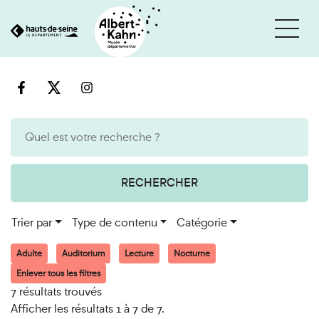
Cookies et traceurs utilisés sur ce site
Aller
Aller
au
à
contenu
la
recherche
RECHERCHER
Trier par
Type de contenu
Catégorie
Adulte
Auditorium
Lecture
Nocturne
Enlever tous les filtres
7 résultats trouvés
Afficher les résultats 1 à 7 de 7.