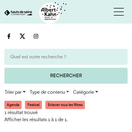
Cookies et traceurs utilisés sur ce site
Aller
Aller
au
à
contenu
la
recherche
RECHERCHER
Trier par
Type de contenu
Catégorie
Agenda
Festival
Enlever tous les filtres
1 résultat trouvé
Afficher les résultats 1 à 1 de 1.