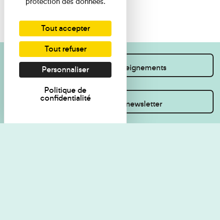
protection des données.
Tout accepter
Tout refuser
Je souhaite des renseignements
Personnaliser
Politique de
confidentialité
Inscrivez-vous à la newsletter
Règlement de visite
Politique de
confidentialité
Contact
Accessibilité : non
Plan du site