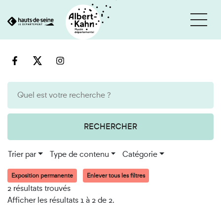
Cookies et traceurs utilisés sur ce site
Aller
Aller
au
à
contenu
la
recherche
RECHERCHER
Trier par
Type de contenu
Catégorie
Exposition permanente
Enlever tous les filtres
2 résultats trouvés
Afficher les résultats 1 à 2 de 2.