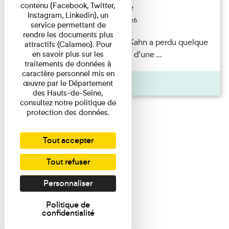
contenu (Facebook, Twitter,
Exposition permanente
Instagram, Linkedin), un
Du 15/08/2026 au 15/08/2026
service permettant de
rendre les documents plus
Il semblerait qu’Albert Kahn a perdu quelque
attractifs (Calameo). Pour
chose... Accompagnés d’une ...
en savoir plus sur les
traitements de données à
caractère personnel mis en
Agenda
œuvre par le Département
des Hauts-de-Seine,
consultez notre politique de
protection des données.
Tout accepter
Tout refuser
Personnaliser
Politique de
confidentialité