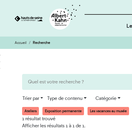
Le
Accueil
Recherche
Cookies et traceurs utilisés sur ce site
Aller
Aller
au
à
contenu
la
recherche
Trier par
Type de contenu
Catégorie
Ateliers
Exposition permanente
Les vacances au musée
1 résultat trouvé
Afficher les résultats 1 à 1 de 1.