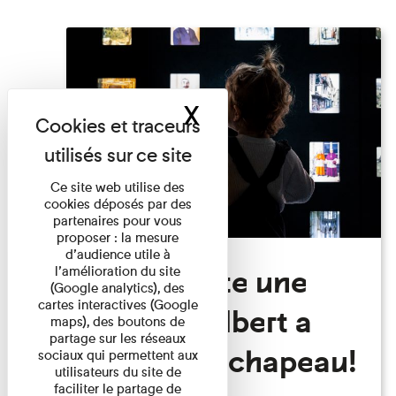
X
Masquer le band
Ce site web utilise des
cookies déposés par des
partenaires pour vous
proposer : la mesure
d’audience utile à
Visite Toute une
l’amélioration du site
(Google analytics), des
cartes interactives (Google
histoire: Albert a
maps), des boutons de
partage sur les réseaux
perdu son chapeau!
sociaux qui permettent aux
utilisateurs du site de
faciliter le partage de