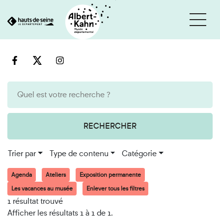
Cookies et traceurs utilisés sur ce site
Aller
Aller
au
à
contenu
la
recherche
RECHERCHER
Trier par
Type de contenu
Catégorie
Agenda
Ateliers
Exposition permanente
Les vacances au musée
Enlever tous les filtres
1 résultat trouvé
Afficher les résultats 1 à 1 de 1.