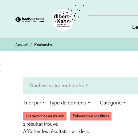
Le
Accueil
Recherche
Cookies et traceurs utilisés sur ce site
Aller
Aller
au
à
contenu
la
recherche
Trier par
Type de contenu
Catégorie
Les vacances au musée
Enlever tous les filtres
1 résultat trouvé
Afficher les résultats 1 à 1 de 1.