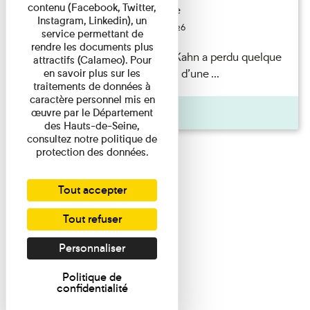
contenu (Facebook, Twitter,
Exposition permanente
Instagram, Linkedin), un
Du 15/08/2026 au 15/08/2026
service permettant de
rendre les documents plus
Il semblerait qu’Albert Kahn a perdu quelque
attractifs (Calameo). Pour
chose... Accompagnés d’une ...
en savoir plus sur les
traitements de données à
caractère personnel mis en
Agenda
œuvre par le Département
des Hauts-de-Seine,
consultez notre politique de
protection des données.
Tout accepter
Tout refuser
Personnaliser
Politique de
confidentialité