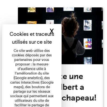
X
Masquer le band
Ce site web utilise des
cookies déposés par des
partenaires pour vous
proposer : la mesure
d’audience utile à
Visite Toute une
l’amélioration du site
(Google analytics), des
cartes interactives (Google
histoire: Albert a
maps), des boutons de
partage sur les réseaux
perdu son chapeau!
sociaux qui permettent aux
utilisateurs du site de
faciliter le partage de