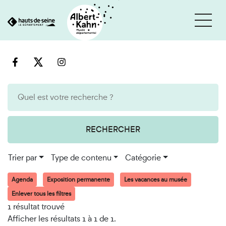
Cookies et traceurs utilisés sur ce site
Aller
Aller
au
à
contenu
la
recherche
RECHERCHER
Trier par
Type de contenu
Catégorie
Agenda
Exposition permanente
Les vacances au musée
Enlever tous les filtres
1 résultat trouvé
Afficher les résultats 1 à 1 de 1.