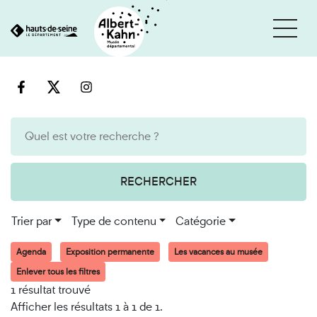
Cookies et traceurs utilisés sur ce site
Aller
Aller
au
à
contenu
la
recherche
RECHERCHER
Trier par
Type de contenu
Catégorie
Agenda
Exposition permanente
Les vacances au musée
Enlever tous les filtres
1 résultat trouvé
Afficher les résultats 1 à 1 de 1.