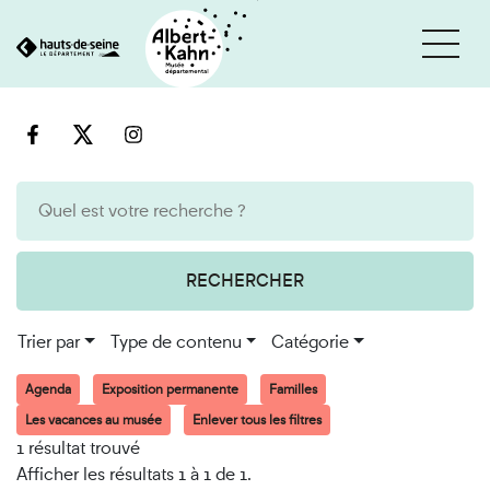
Cookies et traceurs utilisés sur ce site
Aller
Aller
au
à
contenu
la
recherche
RECHERCHER
Trier par
Type de contenu
Catégorie
Agenda
Exposition permanente
Familles
Les vacances au musée
Enlever tous les filtres
1 résultat trouvé
Afficher les résultats 1 à 1 de 1.