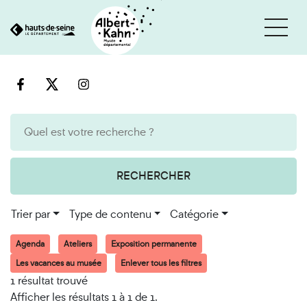
Cookies et traceurs utilisés sur ce site
Aller
Aller
au
à
contenu
la
recherche
RECHERCHER
Trier par
Type de contenu
Catégorie
Agenda
Ateliers
Exposition permanente
Les vacances au musée
Enlever tous les filtres
1 résultat trouvé
Afficher les résultats 1 à 1 de 1.