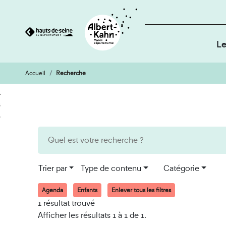
Le
Accueil
Recherche
Cookies et traceurs utilisés sur ce site
Aller
Aller
au
à
contenu
la
recherche
Trier par
Type de contenu
Catégorie
Agenda
Enfants
Enlever tous les filtres
1 résultat trouvé
Afficher les résultats 1 à 1 de 1.