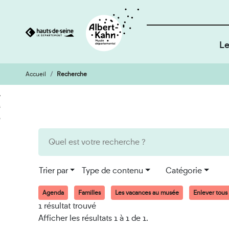
Le
Accueil
Recherche
Cookies et traceurs utilisés sur ce site
Aller
Aller
au
à
contenu
la
recherche
Trier par
Type de contenu
Catégorie
Agenda
Familles
Les vacances au musée
Enlever tous l
1 résultat trouvé
Afficher les résultats 1 à 1 de 1.