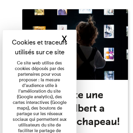
X
Masquer le band
Ce site web utilise des
cookies déposés par des
partenaires pour vous
proposer : la mesure
d’audience utile à
Visite Toute une
l’amélioration du site
(Google analytics), des
cartes interactives (Google
histoire: Albert a
maps), des boutons de
partage sur les réseaux
perdu son chapeau!
sociaux qui permettent aux
utilisateurs du site de
faciliter le partage de