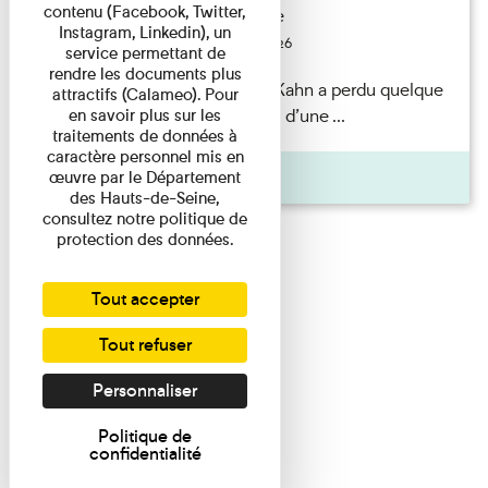
contenu (Facebook, Twitter,
Exposition permanente
Instagram, Linkedin), un
Du 15/08/2026 au 15/08/2026
service permettant de
rendre les documents plus
Il semblerait qu’Albert Kahn a perdu quelque
attractifs (Calameo). Pour
chose... Accompagnés d’une ...
en savoir plus sur les
traitements de données à
caractère personnel mis en
Agenda
œuvre par le Département
des Hauts-de-Seine,
consultez notre politique de
protection des données.
Tout accepter
Tout refuser
Personnaliser
Politique de
confidentialité