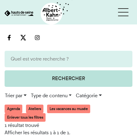
Cookies et traceurs utilisés sur ce site
Aller
Aller
au
à
contenu
la
recherche
RECHERCHER
Trier par
Type de contenu
Catégorie
Agenda
Ateliers
Les vacances au musée
Enlever tous les filtres
1 résultat trouvé
Afficher les résultats 1 à 1 de 1.