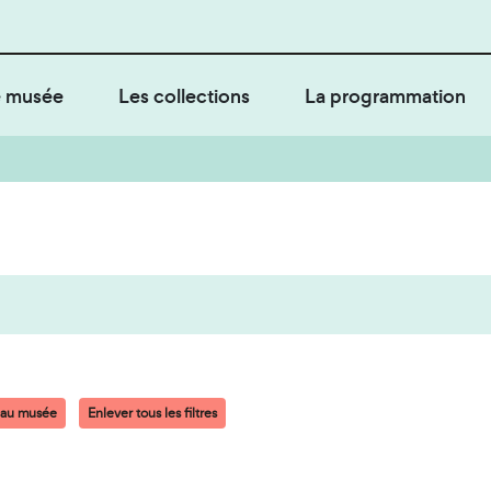
 musée
Les collections
La programmation
 au musée
Enlever tous les filtres