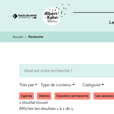
Le
Accueil
Recherche
Cookies et traceurs utilisés sur ce site
Aller
Aller
au
à
contenu
la
recherche
Trier par
Type de contenu
Catégorie
Agenda
Ateliers
Exposition permanente
Les vacances
1 résultat trouvé
Afficher les résultats 1 à 1 de 1.