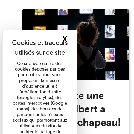
X
Masquer le band
Ce site web utilise des
cookies déposés par des
partenaires pour vous
proposer : la mesure
d’audience utile à
Visite Toute une
l’amélioration du site
(Google analytics), des
cartes interactives (Google
histoire: Albert a
maps), des boutons de
partage sur les réseaux
perdu son chapeau!
sociaux qui permettent aux
utilisateurs du site de
faciliter le partage de