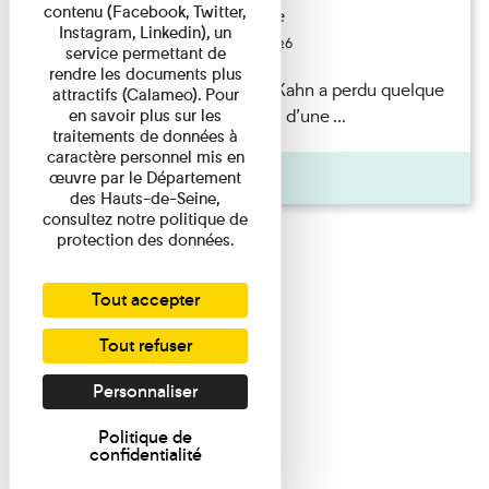
contenu (Facebook, Twitter,
Exposition permanente
Instagram, Linkedin), un
Du 15/08/2026 au 15/08/2026
service permettant de
rendre les documents plus
Il semblerait qu’Albert Kahn a perdu quelque
attractifs (Calameo). Pour
chose... Accompagnés d’une ...
en savoir plus sur les
traitements de données à
caractère personnel mis en
Agenda
œuvre par le Département
des Hauts-de-Seine,
consultez notre politique de
protection des données.
Tout accepter
Tout refuser
Personnaliser
Politique de
confidentialité