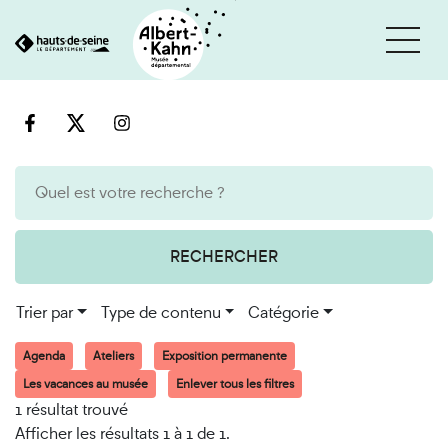
Cookies et traceurs utilisés sur ce site
Aller
Aller
au
à
contenu
la
recherche
RECHERCHER
Trier par
Type de contenu
Catégorie
Agenda
Ateliers
Exposition permanente
Les vacances au musée
Enlever tous les filtres
1 résultat trouvé
Afficher les résultats 1 à 1 de 1.