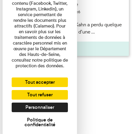
contenu (Facebook, Twitter,
Exposition permanente
Instagram, Linkedin), un
Du 15/08/2026 au 15/08/2026
service permettant de
rendre les documents plus
Il semblerait qu’Albert Kahn a perdu quelque
attractifs (Calameo). Pour
chose... Accompagnés d’une ...
en savoir plus sur les
traitements de données à
caractère personnel mis en
Agenda
œuvre par le Département
des Hauts-de-Seine,
consultez notre politique de
protection des données.
Tout accepter
Tout refuser
Personnaliser
Politique de
confidentialité