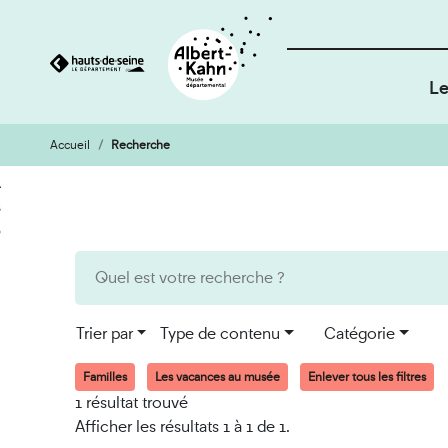
Le
Accueil
Recherche
Cookies et traceurs utilisés sur ce site
Aller
Aller
au
à
contenu
la
recherche
Trier par
Type de contenu
Catégorie
Familles
Les vacances au musée
Enlever tous les filtres
1 résultat trouvé
Afficher les résultats 1 à 1 de 1.