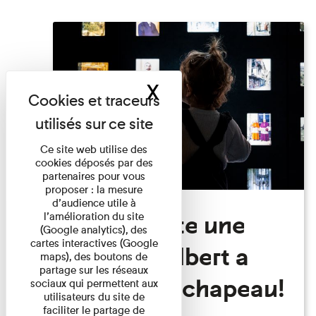
X
Masquer le band
Ce site web utilise des
cookies déposés par des
partenaires pour vous
proposer : la mesure
d’audience utile à
Visite Toute une
l’amélioration du site
(Google analytics), des
cartes interactives (Google
histoire: Albert a
maps), des boutons de
partage sur les réseaux
perdu son chapeau!
sociaux qui permettent aux
utilisateurs du site de
faciliter le partage de