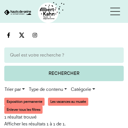
Cookies et traceurs utilisés sur ce site
Aller
Aller
au
à
contenu
la
recherche
RECHERCHER
Trier par
Type de contenu
Catégorie
Exposition permanente
Les vacances au musée
Enlever tous les filtres
1 résultat trouvé
Afficher les résultats 1 à 1 de 1.