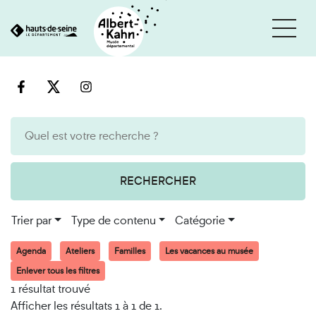
Cookies et traceurs utilisés sur ce site
Aller
Aller
au
à
contenu
la
recherche
RECHERCHER
Trier par
Type de contenu
Catégorie
Agenda
Ateliers
Familles
Les vacances au musée
Enlever tous les filtres
1 résultat trouvé
Afficher les résultats 1 à 1 de 1.