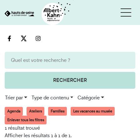
Cookies et traceurs utilisés sur ce site
Aller
Aller
au
à
contenu
la
recherche
RECHERCHER
Trier par
Type de contenu
Catégorie
Agenda
Ateliers
Familles
Les vacances au musée
Enlever tous les filtres
1 résultat trouvé
Afficher les résultats 1 à 1 de 1.