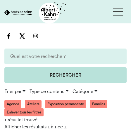
Cookies et traceurs utilisés sur ce site
Aller
Aller
au
à
contenu
la
recherche
RECHERCHER
Trier par
Type de contenu
Catégorie
Agenda
Ateliers
Exposition permanente
Familles
Enlever tous les filtres
1 résultat trouvé
Afficher les résultats 1 à 1 de 1.