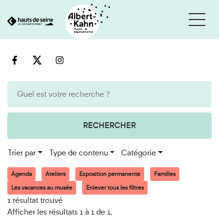
Cookies et traceurs utilisés sur ce site
Aller
Aller
au
à
contenu
la
recherche
RECHERCHER
Trier par
Type de contenu
Catégorie
Agenda
Ateliers
Exposition permanente
Familles
Les vacances au musée
Enlever tous les filtres
1 résultat trouvé
Afficher les résultats 1 à 1 de 1.