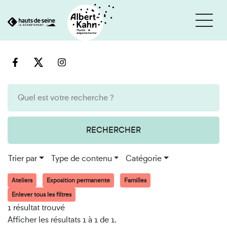
Cookies et traceurs utilisés sur ce site
Aller
Aller
au
à
contenu
la
recherche
RECHERCHER
Trier par
Type de contenu
Catégorie
Ateliers
Exposition permanente
Familles
Enlever tous les filtres
1 résultat trouvé
Afficher les résultats 1 à 1 de 1.