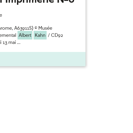
e
rome, A63911S) © Musée
temental
Albert
Kahn
/ CD92
13 mai ...