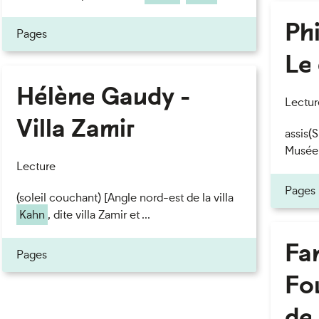
Phi
Pages
Le 
Hélène Gaudy -
Lectur
eau des cookies
Villa Zamir
assis(
Musée
Lecture
Pages
(soleil couchant) [Angle nord-est de la villa
Kahn
, dite villa Zamir et ...
Fan
Pages
Fou
de 