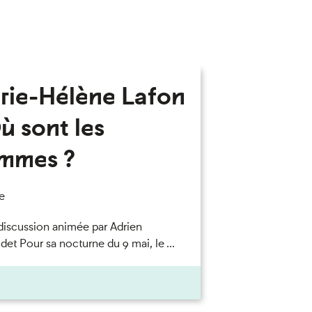
rie-Hélène Lafon
ù sont les
mmes ?
e
discussion animée par Adrien
et Pour sa nocturne du 9 mai, le ...