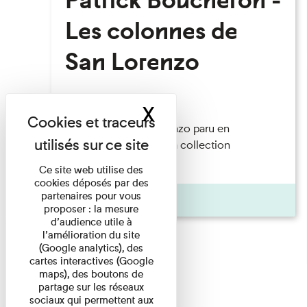
Les colonnes de
San Lorenzo
Lecture
X
Masquer le band
colonnes de San Lorenzo paru en
novembre 2023 dans la collection
Fléchette, ...
Ce site web utilise des
cookies déposés par des
partenaires pour vous
Pages
proposer : la mesure
d’audience utile à
l’amélioration du site
(Google analytics), des
cartes interactives (Google
maps), des boutons de
partage sur les réseaux
sociaux qui permettent aux