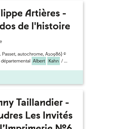
lippe Artières -
dos de l'histoire
e
S. Passet, autochrome, A10986) ©
 départemental
Albert
Kahn
/ ...
ny Taillandier -
dres Les Invités
l’Imprimerie n°6