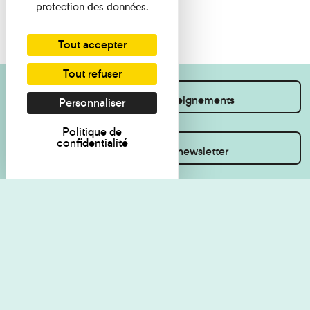
protection des données.
Tout accepter
Tout refuser
Je souhaite des renseignements
Personnaliser
Politique de
confidentialité
Inscrivez-vous à la newsletter
Règlement de visite
Politique de
confidentialité
Contact
Accessibilité : non
Plan du site