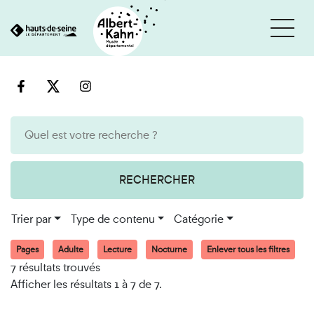
Cookies et traceurs utilisés sur ce site
Aller
Aller
au
à
contenu
la
recherche
RECHERCHER
Trier par
Type de contenu
Catégorie
Pages
Adulte
Lecture
Nocturne
Enlever tous les filtres
7 résultats trouvés
Afficher les résultats 1 à 7 de 7.