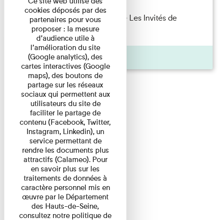
Ce site web utilise des
cookies déposés par des
Marie Cosnay — Toi et ton frère Les Invités de
partenaires pour vous
proposer : la mesure
l'Imprimerie n°10 À ...
d’audience utile à
l’amélioration du site
Pages
(Google analytics), des
cartes interactives (Google
maps), des boutons de
partage sur les réseaux
sociaux qui permettent aux
utilisateurs du site de
faciliter le partage de
contenu (Facebook, Twitter,
Instagram, Linkedin), un
service permettant de
rendre les documents plus
attractifs (Calameo). Pour
en savoir plus sur les
traitements de données à
caractère personnel mis en
œuvre par le Département
des Hauts-de-Seine,
consultez notre politique de