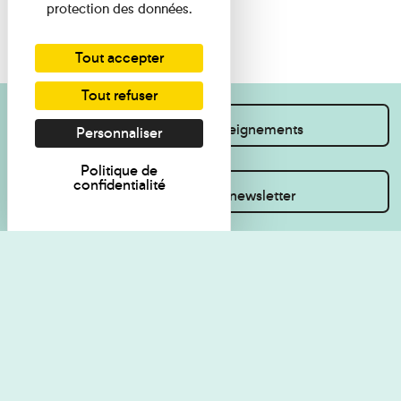
protection des données.
Tout accepter
Tout refuser
Je souhaite des renseignements
Personnaliser
Politique de
confidentialité
Inscrivez-vous à la newsletter
Règlement de visite
Politique de
confidentialité
Contact
Accessibilité : non
Plan du site