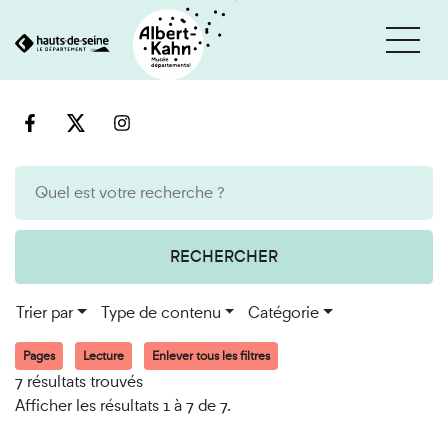
Cookies et traceurs utilisés sur ce site
Aller
Aller
au
à
contenu
la
recherche
RECHERCHER
Trier par
Type de contenu
Catégorie
Pages
Lecture
Enlever tous les filtres
7 résultats trouvés
Afficher les résultats 1 à 7 de 7.