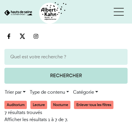
Cookies et traceurs utilisés sur ce site
Aller
Aller
au
à
contenu
la
recherche
RECHERCHER
Trier par
Type de contenu
Catégorie
Auditorium
Lecture
Nocturne
Enlever tous les filtres
7 résultats trouvés
Afficher les résultats 1 à 7 de 7.