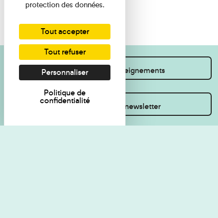
protection des données.
Tout accepter
Tout refuser
Je souhaite des renseignements
Personnaliser
Politique de
confidentialité
Inscrivez-vous à la newsletter
Règlement de visite
Politique de
confidentialité
Contact
Accessibilité : non
Plan du site