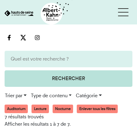
Cookies et traceurs utilisés sur ce site
Aller
Aller
au
à
contenu
la
recherche
RECHERCHER
Trier par
Type de contenu
Catégorie
Auditorium
Lecture
Nocturne
Enlever tous les filtres
7 résultats trouvés
Afficher les résultats 1 à 7 de 7.