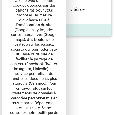
Ce site web utilise des
cookies déposés par des
Fanny Taillandier – Foudres Les Invités de
partenaires pour vous
proposer : la mesure
l’Imprimerie n°6 Lecture ...
d’audience utile à
l’amélioration du site
Pages
(Google analytics), des
cartes interactives (Google
maps), des boutons de
partage sur les réseaux
sociaux qui permettent aux
utilisateurs du site de
faciliter le partage de
contenu (Facebook, Twitter,
Instagram, Linkedin), un
service permettant de
rendre les documents plus
attractifs (Calameo). Pour
en savoir plus sur les
traitements de données à
caractère personnel mis en
œuvre par le Département
des Hauts-de-Seine,
consultez notre politique de