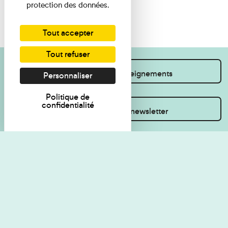
protection des données.
Tout accepter
Tout refuser
Je souhaite des renseignements
Personnaliser
Politique de
confidentialité
Inscrivez-vous à la newsletter
Règlement de visite
Politique de
confidentialité
Contact
Accessibilité : non
Plan du site