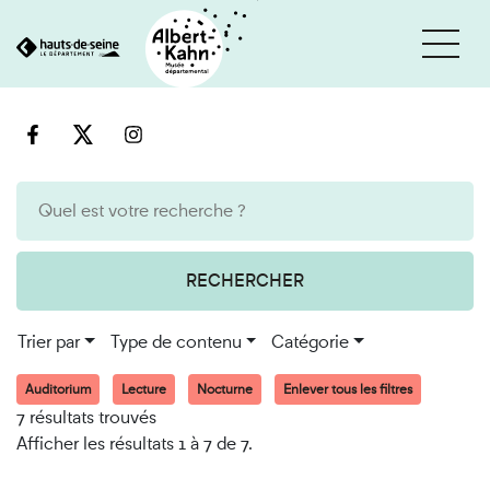
Cookies et traceurs utilisés sur ce site
Aller
Aller
au
à
contenu
la
recherche
RECHERCHER
Trier par
Type de contenu
Catégorie
Auditorium
Lecture
Nocturne
Enlever tous les filtres
7 résultats trouvés
Afficher les résultats 1 à 7 de 7.