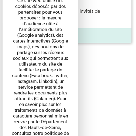
Ce site web utilise des
cookies déposés par des
Fanny Taillandier – Foudres Les Invités de
partenaires pour vous
proposer : la mesure
l’Imprimerie n°6 Lecture ...
d’audience utile à
l’amélioration du site
Pages
(Google analytics), des
cartes interactives (Google
maps), des boutons de
partage sur les réseaux
sociaux qui permettent aux
utilisateurs du site de
faciliter le partage de
contenu (Facebook, Twitter,
Instagram, Linkedin), un
service permettant de
rendre les documents plus
attractifs (Calameo). Pour
en savoir plus sur les
traitements de données à
caractère personnel mis en
œuvre par le Département
des Hauts-de-Seine,
consultez notre politique de