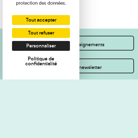
protection des données.
Tout accepter
Tout refuser
Je souhaite des renseignements
Personnaliser
Politique de
confidentialité
Inscrivez-vous à la newsletter
Règlement de visite
Politique de
confidentialité
Contact
Accessibilité : non
Plan du site