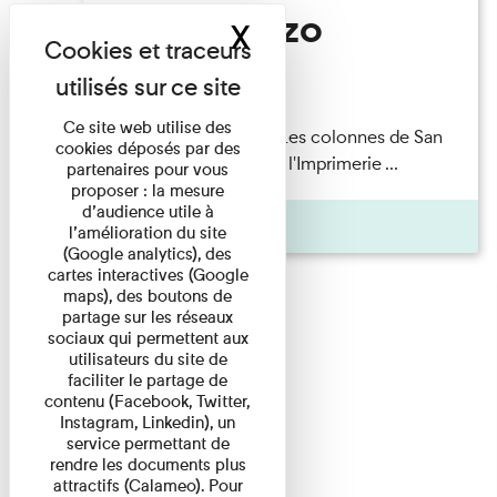
San Lorenzo
X
Masquer le band
Lecture
Ce site web utilise des
Patrick Boucheron — Les colonnes de San
cookies déposés par des
Lorenzo Les Invités de l'Imprimerie ...
partenaires pour vous
proposer : la mesure
d’audience utile à
Pages
l’amélioration du site
(Google analytics), des
cartes interactives (Google
maps), des boutons de
partage sur les réseaux
sociaux qui permettent aux
utilisateurs du site de
faciliter le partage de
contenu (Facebook, Twitter,
Instagram, Linkedin), un
service permettant de
rendre les documents plus
attractifs (Calameo). Pour