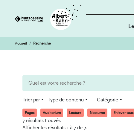
Le
Accueil
Recherche
Cookies et traceurs utilisés sur ce site
Aller
Aller
au
à
contenu
la
recherche
Trier par
Type de contenu
Catégorie
Pages
Auditorium
Lecture
Nocturne
Enlever tous l
7 résultats trouvés
Afficher les résultats 1 à 7 de 7.