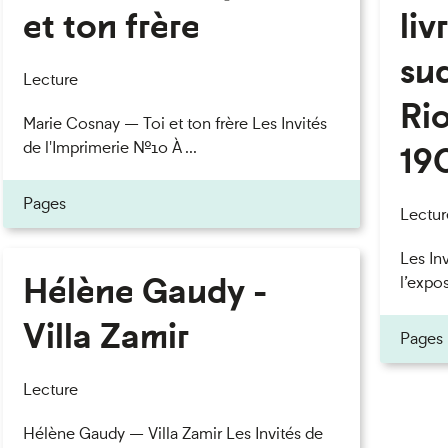
et ton frère
liv
eau des cookies
su
Lecture
Rio
Marie Cosnay — Toi et ton frère Les Invités
de l'Imprimerie n°10 À ...
19
Pages
Lectur
Les In
Hélène Gaudy -
l’expos
Villa Zamir
Pages
Lecture
Hélène Gaudy — Villa Zamir Les Invités de