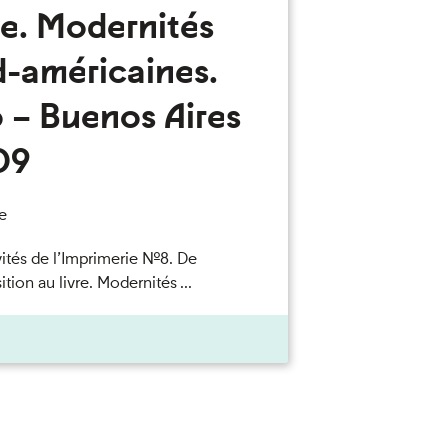
re. Modernités
d-américaines.
 – Buenos Aires
09
e
vités de l’Imprimerie n°8. De
ition au livre. Modernités ...