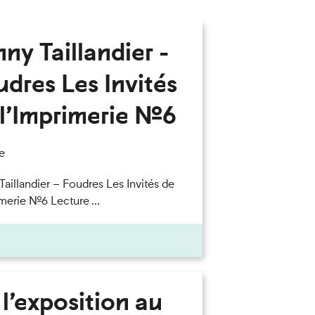
ny Taillandier -
dres Les Invités
l’Imprimerie n°6
e
Taillandier – Foudres Les Invités de
merie n°6 Lecture ...
l’exposition au