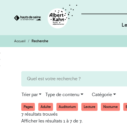
Le
Accueil
Recherche
Cookies et traceurs utilisés sur ce site
Aller
Aller
au
à
contenu
la
recherche
Trier par
Type de contenu
Catégorie
Pages
Adulte
Auditorium
Lecture
Nocturne
E
7 résultats trouvés
Afficher les résultats 1 à 7 de 7.