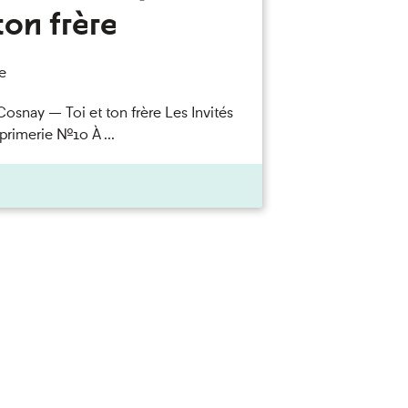
ton frère
e
Cosnay — Toi et ton frère Les Invités
primerie n°10 À ...