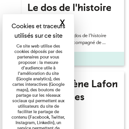
Le dos de l'histoire
X
Masquer le band
Lecture
Philippe Artières — Le dos de l’histoire
Lecture par l’auteur accompagné de ...
Ce site web utilise des
cookies déposés par des
partenaires pour vous
Pages
proposer : la mesure
d’audience utile à
l’amélioration du site
(Google analytics), des
Marie-Hélène Lafon
cartes interactives (Google
maps), des boutons de
- Où sont les
partage sur les réseaux
sociaux qui permettent aux
hommes ?
utilisateurs du site de
faciliter le partage de
contenu (Facebook, Twitter,
Instagram, Linkedin), un
Lecture
service permettant de