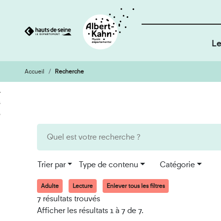
Le
Accueil
Recherche
Cookies et traceurs utilisés sur ce site
Aller
Aller
au
à
contenu
la
recherche
Trier par
Type de contenu
Catégorie
Adulte
Lecture
Enlever tous les filtres
7 résultats trouvés
Afficher les résultats 1 à 7 de 7.