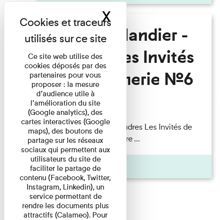
X
Masquer le band
Fanny Taillandier -
Foudres Les Invités
Ce site web utilise des
cookies déposés par des
de l’Imprimerie n°6
partenaires pour vous
proposer : la mesure
d’audience utile à
l’amélioration du site
Lecture
(Google analytics), des
cartes interactives (Google
Fanny Taillandier – Foudres Les Invités de
maps), des boutons de
l’Imprimerie n°6 Lecture ...
partage sur les réseaux
sociaux qui permettent aux
utilisateurs du site de
Pages
faciliter le partage de
contenu (Facebook, Twitter,
Instagram, Linkedin), un
service permettant de
rendre les documents plus
attractifs (Calameo). Pour