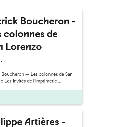
trick Boucheron -
s colonnes de
n Lorenzo
e
k Boucheron — Les colonnes de San
 Les Invités de l'Imprimerie ...
lippe Artières -