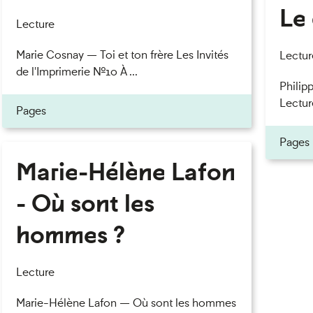
Le 
eau des cookies
Lecture
Marie Cosnay — Toi et ton frère Les Invités
Lectur
de l'Imprimerie n°10 À ...
Philipp
Lectur
Pages
Pages
Marie-Hélène Lafon
- Où sont les
hommes ?
Lecture
Marie-Hélène Lafon — Où sont les hommes