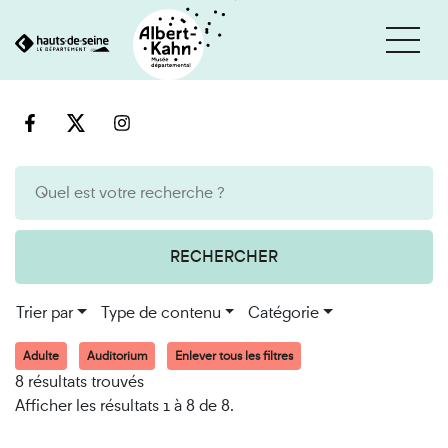
Cookies et traceurs utilisés sur ce site
Aller
Aller
au
à
contenu
la
recherche
RECHERCHER
Trier par
Type de contenu
Catégorie
Adulte
Auditorium
Enlever tous les filtres
8 résultats trouvés
Afficher les résultats 1 à 8 de 8.