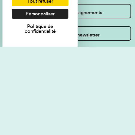
Tout refuser
Je souhaite des renseignements
Personnaliser
Politique de
confidentialité
Inscrivez-vous à la newsletter
Règlement de visite
Politique de
confidentialité
Contact
Accessibilité : non
Plan du site
conforme
Les Amis du musée
Gestion des cookies
Mentions légales