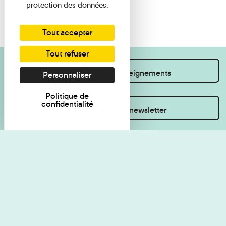
protection des données.
Tout accepter
Tout refuser
Je souhaite des renseignements
Personnaliser
Politique de
confidentialité
Inscrivez-vous à la newsletter
Règlement de visite
Politique de
confidentialité
Contact
Accessibilité : non
Plan du site