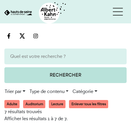
Cookies et traceurs utilisés sur ce site
Aller
Aller
au
à
contenu
la
recherche
RECHERCHER
Trier par
Type de contenu
Catégorie
Adulte
Auditorium
Lecture
Enlever tous les filtres
7 résultats trouvés
Afficher les résultats 1 à 7 de 7.