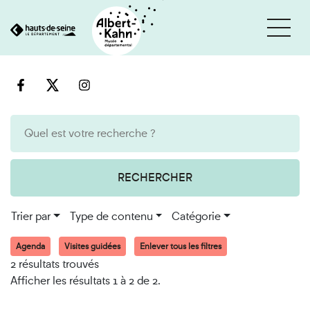
Cookies et traceurs utilisés sur ce site
Aller
Aller
au
à
contenu
la
recherche
RECHERCHER
Trier par
Type de contenu
Catégorie
Agenda
Visites guidées
Enlever tous les filtres
2 résultats trouvés
Afficher les résultats 1 à 2 de 2.