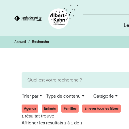
Le
Accueil
Recherche
Cookies et traceurs utilisés sur ce site
Aller
Aller
au
à
contenu
la
recherche
Trier par
Type de contenu
Catégorie
Agenda
Enfants
Familles
Enlever tous les filtres
1 résultat trouvé
Afficher les résultats 1 à 1 de 1.