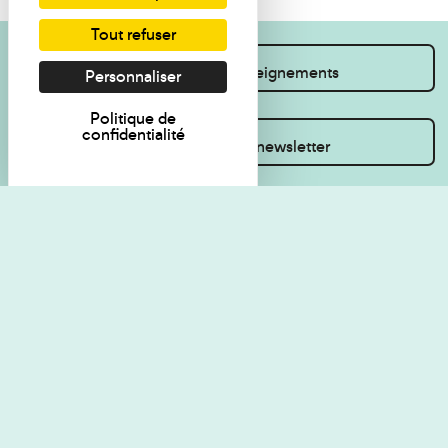
Tout refuser
Je souhaite des renseignements
Personnaliser
Politique de
confidentialité
Inscrivez-vous à la newsletter
Règlement de visite
Politique de
confidentialité
Contact
Accessibilité : non
Plan du site
conforme
Les Amis du musée
Gestion des cookies
Mentions légales