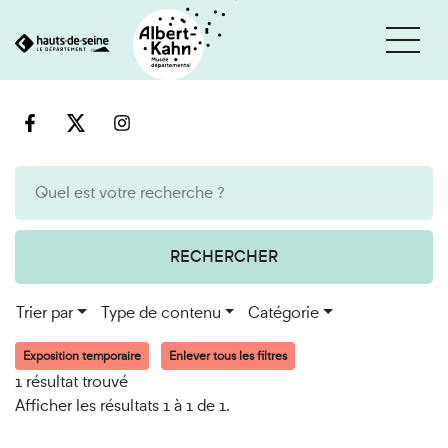
Cookies et traceurs utilisés sur ce site
Aller
Aller
au
à
contenu
la
recherche
RECHERCHER
Trier par
Type de contenu
Catégorie
Exposition temporaire
Enlever tous les filtres
1 résultat trouvé
Afficher les résultats 1 à 1 de 1.