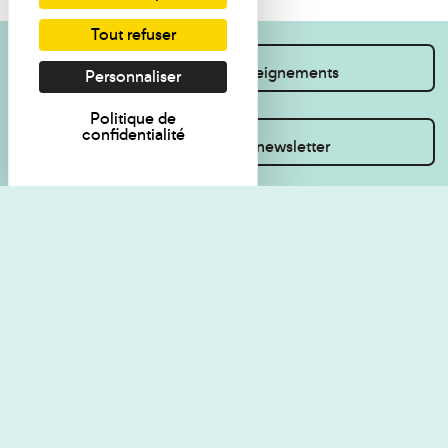
Tout refuser
Je souhaite des renseignements
Personnaliser
Politique de
confidentialité
Inscrivez-vous à la newsletter
Règlement de visite
Politique de
confidentialité
Contact
Accessibilité : non
Plan du site
conforme
Les Amis du musée
Gestion des cookies
Mentions légales