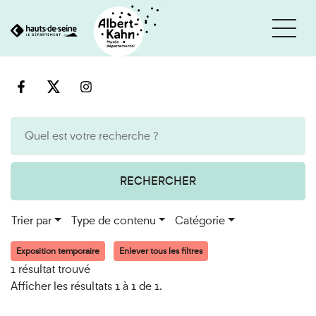
Cookies et traceurs utilisés sur ce site
Aller
Aller
au
à
contenu
la
recherche
RECHERCHER
Trier par
Type de contenu
Catégorie
Exposition temporaire
Enlever tous les filtres
1 résultat trouvé
Afficher les résultats 1 à 1 de 1.