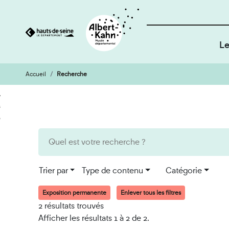
Le
Accueil
Recherche
Cookies et traceurs utilisés sur ce site
Aller
Aller
au
à
contenu
la
recherche
Trier par
Type de contenu
Catégorie
Exposition permanente
Enlever tous les filtres
2 résultats trouvés
Afficher les résultats 1 à 2 de 2.