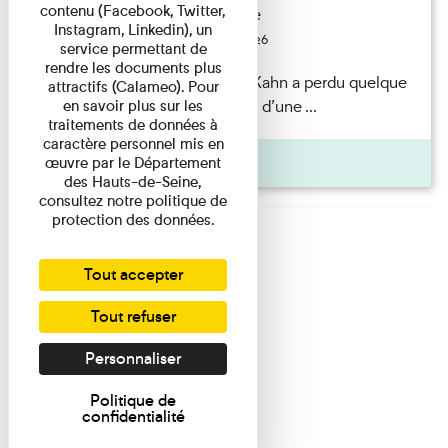
contenu (Facebook, Twitter,
Exposition permanente
Instagram, Linkedin), un
Du 15/08/2026 au 15/08/2026
service permettant de
rendre les documents plus
Il semblerait qu’Albert Kahn a perdu quelque
attractifs (Calameo). Pour
chose... Accompagnés d’une ...
en savoir plus sur les
traitements de données à
caractère personnel mis en
Agenda
œuvre par le Département
des Hauts-de-Seine,
consultez notre politique de
protection des données.
Tout accepter
Tout refuser
Personnaliser
Politique de
confidentialité