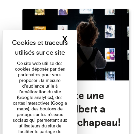
X
Masquer le band
Ce site web utilise des
cookies déposés par des
partenaires pour vous
proposer : la mesure
d’audience utile à
Visite Toute une
l’amélioration du site
(Google analytics), des
cartes interactives (Google
histoire: Albert a
maps), des boutons de
partage sur les réseaux
perdu son chapeau!
sociaux qui permettent aux
utilisateurs du site de
faciliter le partage de