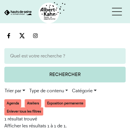
Cookies et traceurs utilisés sur ce site
Aller
Aller
au
à
contenu
la
recherche
RECHERCHER
Trier par
Type de contenu
Catégorie
Agenda
Ateliers
Exposition permanente
Enlever tous les filtres
1 résultat trouvé
Afficher les résultats 1 à 1 de 1.