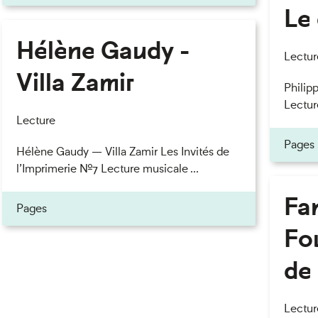
Le 
Hélène Gaudy -
eau des cookies
Lectur
Villa Zamir
Philipp
Lectur
Lecture
Pages
Hélène Gaudy — Villa Zamir Les Invités de
l’Imprimerie n°7 Lecture musicale ...
Fan
Pages
Fou
de 
Lectur