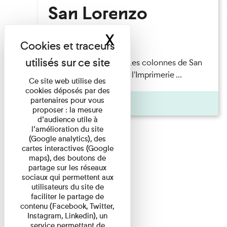
San Lorenzo
X
Masquer le band
Lecture
Patrick Boucheron — Les colonnes de San
Lorenzo Les Invités de l'Imprimerie ...
Ce site web utilise des
cookies déposés par des
partenaires pour vous
Pages
proposer : la mesure
d’audience utile à
l’amélioration du site
(Google analytics), des
cartes interactives (Google
maps), des boutons de
partage sur les réseaux
sociaux qui permettent aux
utilisateurs du site de
faciliter le partage de
contenu (Facebook, Twitter,
Instagram, Linkedin), un
service permettant de