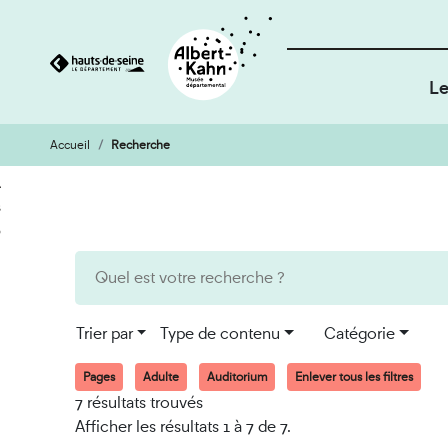
Le
Accueil
Recherche
Cookies et traceurs utilisés sur ce site
Aller
Aller
au
à
contenu
la
recherche
Trier par
Type de contenu
Catégorie
Pages
Adulte
Auditorium
Enlever tous les filtres
7 résultats trouvés
Afficher les résultats 1 à 7 de 7.