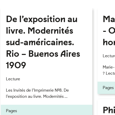
De l’exposition au
Ma
livre. Modernités
- O
sud-américaines.
ho
Rio – Buenos Aires
Lectur
1909
Marie
? Lectu
Lecture
Pages
Les Invités de l’Imprimerie n°8. De
l’exposition au livre. Modernités ...
Phi
Pages