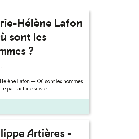
rie-Hélène Lafon
ù sont les
mmes ?
e
-Hélène Lafon — Où sont les hommes
re par l’autrice suivie ...
lippe Artières -