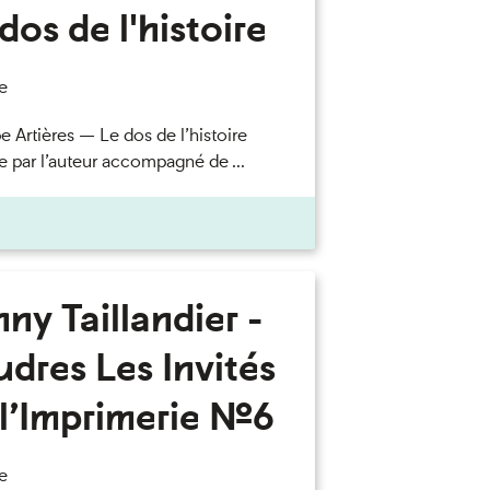
dos de l'histoire
e
e Artières — Le dos de l’histoire
e par l’auteur accompagné de ...
ny Taillandier -
dres Les Invités
l’Imprimerie n°6
e