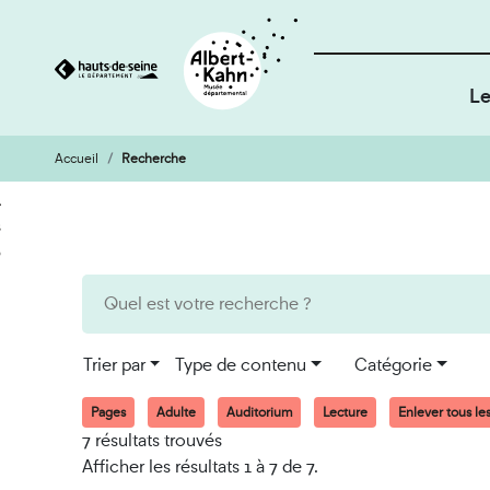
Le
Accueil
Recherche
Cookies et traceurs utilisés sur ce site
Aller
Aller
au
à
contenu
la
recherche
Trier par
Type de contenu
Catégorie
Pages
Adulte
Auditorium
Lecture
Enlever tous les 
7 résultats trouvés
Afficher les résultats 1 à 7 de 7.