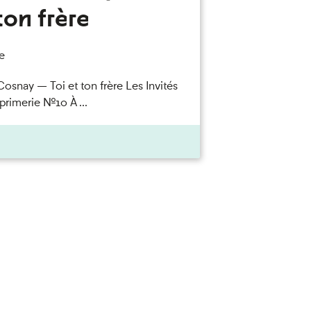
ton frère
e
Cosnay — Toi et ton frère Les Invités
primerie n°10 À ...