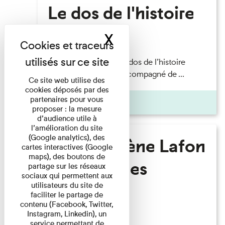
Le dos de l'histoire
X
Masquer le band
Lecture
Philippe Artières — Le dos de l’histoire
Lecture par l’auteur accompagné de ...
Ce site web utilise des
cookies déposés par des
partenaires pour vous
Pages
proposer : la mesure
d’audience utile à
l’amélioration du site
(Google analytics), des
Marie-Hélène Lafon
cartes interactives (Google
maps), des boutons de
- Où sont les
partage sur les réseaux
sociaux qui permettent aux
hommes ?
utilisateurs du site de
faciliter le partage de
contenu (Facebook, Twitter,
Instagram, Linkedin), un
Lecture
service permettant de