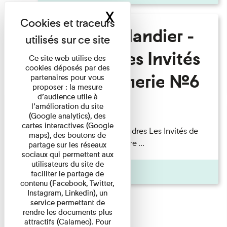
X
Masquer le band
Fanny Taillandier -
Foudres Les Invités
Ce site web utilise des
cookies déposés par des
de l’Imprimerie n°6
partenaires pour vous
proposer : la mesure
d’audience utile à
l’amélioration du site
Lecture
(Google analytics), des
cartes interactives (Google
Fanny Taillandier – Foudres Les Invités de
maps), des boutons de
l’Imprimerie n°6 Lecture ...
partage sur les réseaux
sociaux qui permettent aux
utilisateurs du site de
Pages
faciliter le partage de
contenu (Facebook, Twitter,
Instagram, Linkedin), un
service permettant de
rendre les documents plus
attractifs (Calameo). Pour