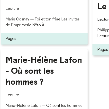
Le 
eau des cookies
Lecture
Marie Cosnay — Toi et ton frère Les Invités
Lectur
de l'Imprimerie n°10 À ...
Philipp
Lectur
Pages
Pages
Marie-Hélène Lafon
- Où sont les
hommes ?
Lecture
Marie-Hélène Lafon — Où sont les hommes