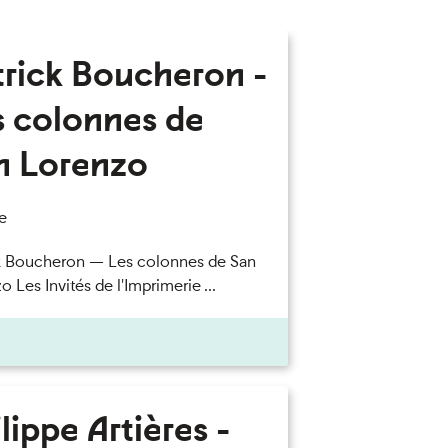
trick Boucheron -
s colonnes de
n Lorenzo
e
k Boucheron — Les colonnes de San
 Les Invités de l'Imprimerie ...
lippe Artières -