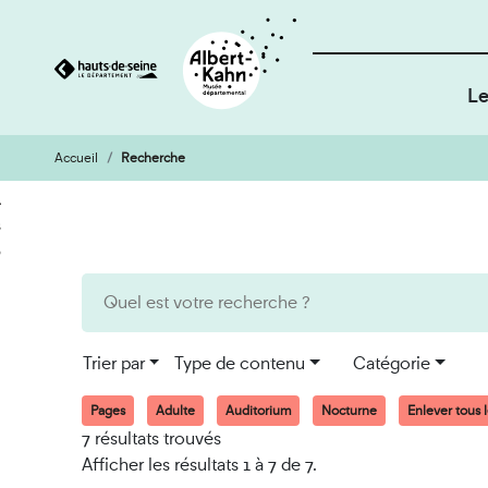
Le
Accueil
Recherche
Cookies et traceurs utilisés sur ce site
Aller
Aller
au
à
contenu
la
recherche
Trier par
Type de contenu
Catégorie
Pages
Adulte
Auditorium
Nocturne
Enlever tous le
7 résultats trouvés
Afficher les résultats 1 à 7 de 7.